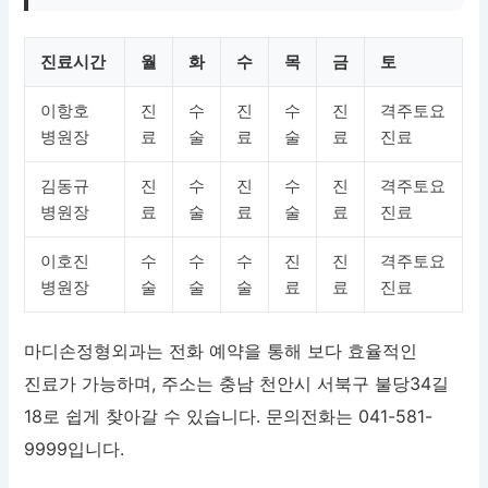
진료시간
월
화
수
목
금
토
이항호
진
수
진
수
진
격주토요
병원장
료
술
료
술
료
진료
김동규
진
수
진
수
진
격주토요
병원장
료
술
료
술
료
진료
이호진
수
수
수
진
진
격주토요
병원장
술
술
술
료
료
진료
마디손정형외과는 전화 예약을 통해 보다 효율적인
진료가 가능하며, 주소는 충남 천안시 서북구 불당34길
18로 쉽게 찾아갈 수 있습니다. 문의전화는 041-581-
9999입니다.