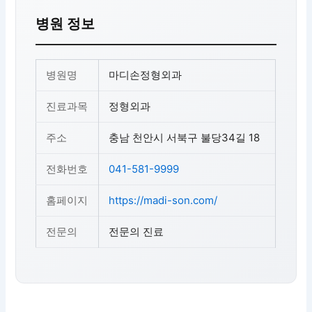
병원 정보
병원명
마디손정형외과
진료과목
정형외과
주소
충남 천안시 서북구 불당34길 18
전화번호
041-581-9999
홈페이지
https://madi-son.com/
전문의
전문의 진료