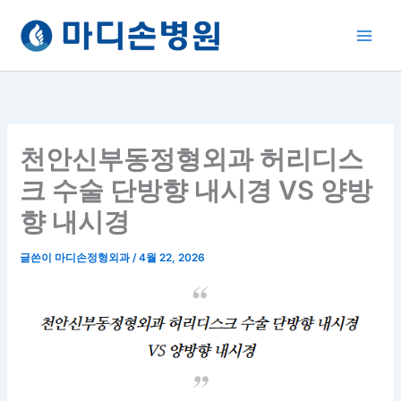
콘
텐
츠
로
건
너
뛰
천안신부동정형외과 허리디스
기
크 수술 단방향 내시경 VS 양방
향 내시경
글쓴이
마디손정형외과
/
4월 22, 2026