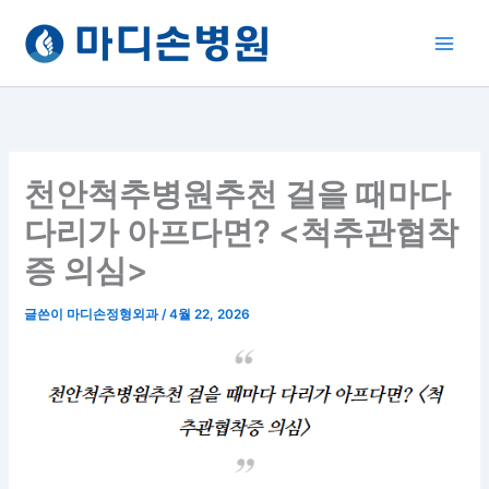
콘
텐
츠
로
건
너
뛰
천안척추병원추천 걸을 때마다
기
다리가 아프다면? <척추관협착
증 의심>
글쓴이
마디손정형외과
/
4월 22, 2026