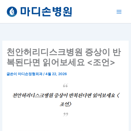
콘
텐
츠
로
건
너
뛰
천안허리디스크병원 증상이 반
기
복된다면 읽어보세요 <조언>
글쓴이
마디손정형외과
/
4월 22, 2026