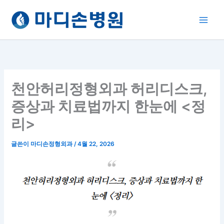
콘
텐
츠
로
건
너
뛰
천안허리정형외과 허리디스크,
기
증상과 치료법까지 한눈에 <정
리>
글쓴이
마디손정형외과
/
4월 22, 2026