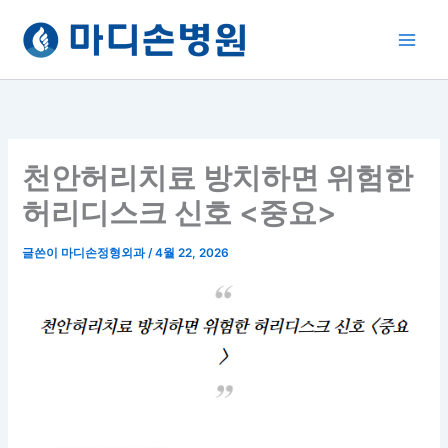
콘
텐
츠
로
건
너
뛰
천안허리치료 방치하면 위험한
기
허리디스크 신호 <중요>
글쓴이
마디손정형외과
/
4월 22, 2026