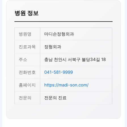
병원 정보
병원명
마디손정형외과
진료과목
정형외과
주소
충남 천안시 서북구 불당34길 18
전화번호
041-581-9999
홈페이지
https://madi-son.com/
전문의
전문의 진료