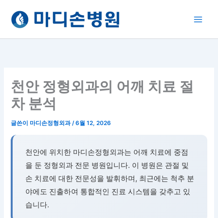
콘
텐
츠
로
건
너
뛰
천안 정형외과의 어깨 치료 절
기
차 분석
글쓴이
마디손정형외과
/
6월 12, 2026
천안에 위치한 마디손정형외과는 어깨 치료에 중점
을 둔 정형외과 전문 병원입니다. 이 병원은 관절 및
손 치료에 대한 전문성을 발휘하며, 최근에는 척추 분
야에도 진출하여 통합적인 진료 시스템을 갖추고 있
습니다.